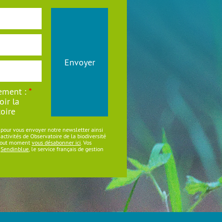
Envoyer
ement :
*
oir la
oire
 pour vous envoyer notre newsletter ainsi
ctivités de Observatoire de la biodiversité
 tout moment
vous désabonner ici
. Vos
s
Sendinblue
, le service français de gestion