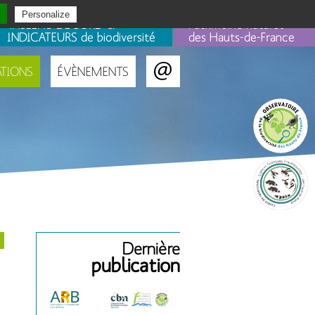
Personalize
TABLEAU DE BORD &
Patrimoine naturel
INDICATEURS de biodiversité
des Hauts-de-France
ATIONS
ÉVÈNEMENTS
Portails
Dernière
publication