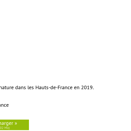
a nature dans les Hauts-de-France en 2019.
ance
harger »
.02 Mo)