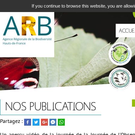
Aller
Navigat
If you continue to browse this website, you are allowi
au
principa
contenu
principal
ACCUE
Portails
NOS PUBLICATIONS
Partagez :
Un aperçu vidéo de la journée de la Journée de l'Obse