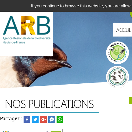
Aller
Navigat
If you continue to browse this website, you are allowi
au
principa
contenu
principal
ACCUE
Portails
NOS PUBLICATIONS
Partagez :