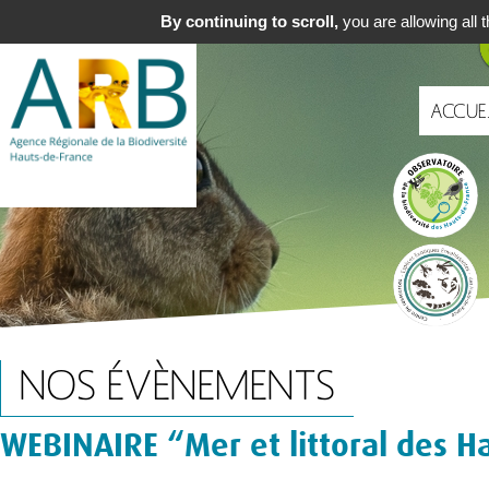
Aller
Navigat
By continuing to scroll,
you are allowing all t
au
principa
contenu
principal
ACCUE
Portails
NOS ÉVÈNEMENTS
WEBINAIRE “Mer et littoral des H