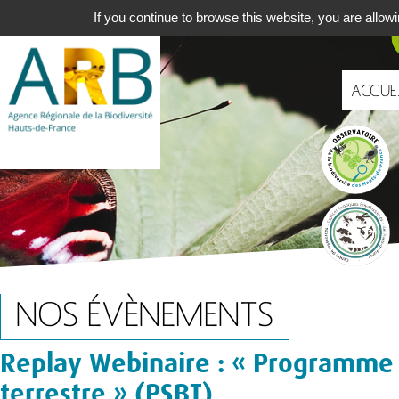
Aller
Navigat
If you continue to browse this website, you are allowi
au
principa
contenu
principal
ACCUE
Portails
NOS ÉVÈNEMENTS
Replay Webinaire : « Programme d
terrestre » (PSBT)